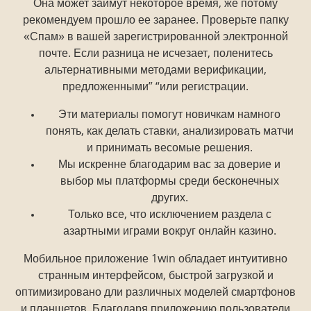
Она может займут некоторое время, же потому
рекомендуем прошло ее заранее. Проверьте папку
«Спам» в вашей зарегистрированной электронной
почте. Если разница не исчезает, поленитесь
альтернативными методами верификации,
предложенными” “или регистрации.
Эти материалы помогут новичкам намного
понять, как делать ставки, анализировать матчи
и принимать весомые решения.
Мы искренне благодарим вас за доверие и
выбор мы платформы среди бесконечных
других.
Только все, что исключением раздела с
азартными играми вокруг онлайн казино.
Мобильное приложение 1win обладает интуитивно
странным интерфейсом, быстрой загрузкой и
оптимизировано дли различных моделей смартфонов
и планшетов. Благодаря приложению пользователи