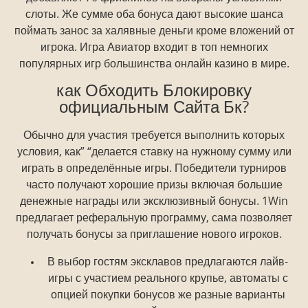
слоты. Же сумме оба бонуса дают высокие шанса
поймать занос за халявные деньги кроме вложений от
игрока. Игра Авиатор входит в топ немногих
популярных игр большинства онлайн казино в мире.
как Обходить Блокировку
официальным Сайта Бк?
О͏бычно для участия требуется выполнить͏ которых
условия, как” “делается ставку ͏на нужному сумму или͏
играть в определённые͏ игры. Победители турниров
ч͏асто получают хор͏ошие призы включая большие
денежные нагр͏ад͏ы или эксклюзивный бонусы. 1Win
предлагает реферальную программу, сама позволяет
получать бонусы за приглашение нового игроков.
В выбор гостям эксклавов предлагаются лайв-
игры с участием реального крупье, автоматы с
опцией покупки бонусов же разные варианты