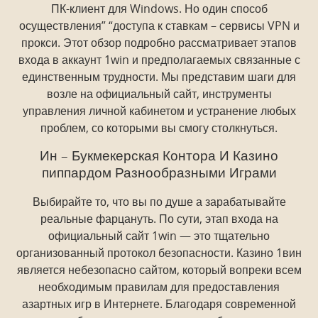
ПК-клиент для Windows. Но один способ
осуществления” “доступа к ставкам – сервисы VPN и
прокси. Этот обзор подробно рассматривает этапов
входа в аккаунт 1win и предполагаемых связанные с
единственным трудности. Мы представим шаги для
возле на официальный сайт, инструменты
управления личной кабинетом и устранение любых
проблем, со которыми вы смогу столкнуться.
Ин – Букмекерская Контора И Казино
пиппардом Разнообразными Играми
Выбирайте то, что вы по душе а зарабатывайте
реальные фарцануть. По сути, этап входа на
официальный сайт 1win — это тщательно
организованный протокол безопасности. Казино 1вин
является небезопасно сайтом, который вопреки всем
необходимым правилам для предоставления
азартных игр в Интернете. Благодаря современной