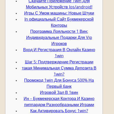
Скачайте Приложение 1win Для
Мобильных Устройств Ios/android!
Игры С Умом машины: Новые Штуки
In официальный Сайт Букмекерской
Конторы
Программа Лояльности 1 Вин:
Индивидуальные Подарки Для Vip
Игроков
Вход И Регистрация В Онлайн Казино
1win
Шаг 5: Подтверждение Регистрации
такая Минимальная Сумма Депозита В
1win?
Промокод 1win Для Бонуса 500% На
Первый банк
Игровой Зал В 1вин
Ин – Букмекерская Контора И Казино
пиппардом Разнообразными Играми
Как Активировать Бонус 1win?