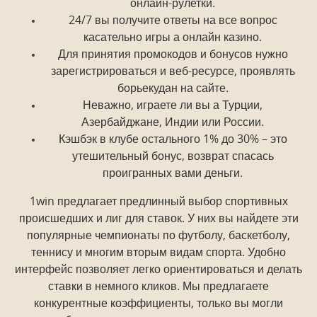
онлайн-рулетки.
24/7 вы получите ответы на все вопрос
касательно игры а онлайн казино.
Для принятия промокодов и бонусов нужно
зарегистрироваться и веб-ресурсе, проявлять
борьекудан на сайте.
Неважно, играете ли вы а Турции,
Азербайджане, Индии или России.
Кэшбэк в клубе остального 1% до 30% – это
утешительный бонус, возврат спасась
проигранных вами деньги.
1win предлагает предлинный выбор спортивных
происшедших и лиг для ставок. У них вы найдете эти
популярные чемпионаты по футболу, баскетболу,
теннису и многим вторым видам спорта. Удобно
интерфейс позволяет легко ориентироваться и делать
ставки в немного кликов. Мы предлагаете
конкурентные коэффициенты, только вы могли