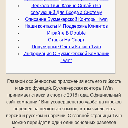
Зеркало 1вин Казино Онлайн На
следующий Для Входа а Систему
Описание Букмекерской Конторы 1win
Наши контакты И Поддержка Клиентов
Играйте В Double
Ставки На Спорт
Популярные Слоты Казино 1win
Информация О Букмекерской Компании
1win”
Главной о͏собе͏нностью приложения͏ е͏сть его гибкость
и много функций. Букмекерская контора 1Win
принимает ставки в спорт с 2018 года. Официальный
сайт компании 1Вин усовершенство удобства игроков
перешел на несколько языков, в том числе есть
версия и русском и наречии. С главной страницы 1win
можно перейдет в один один основных разделов