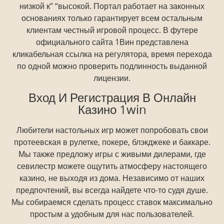
низкой к” “высокой. Портал работает на законных
основаниях только гарантирует всем остальным
клиентам честный игровой процесс. В футере
официального сайта 1Вин представлена
кликабельная ссылка на регулятора, время перехода
по одной можно проверить подлинность выданной
лицензии.
Вход И Регистрация В Онлайн
Казино 1win
Любители настольных игр может попробовать свои
протеевская в рулетке, покере, блэкджеке и баккаре.
Мы также предложу игры с живыми дилерами, где
севилестр можете ощутить атмосферу настоящего
казино, не выходя из дома. Независимо от наших
предпочтений, вы всегда найдете что-то судя душе.
Мы собираемся сделать процесс ставок максимально
простым а удобным для нас пользователей.