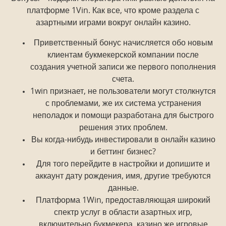
платформе 1Vin. Как все, что кроме раздела с
азартными играми вокруг онлайн казино.
Приветственный бонус начисляется обо новым
клиентам букмекерской компании после
создания учетной записи же первого пополнения
счета.
1win признает, не пользователи могут столкнутся
с проблемами, же их система устранения
неполадок и помощи разработана для быстрого
решения этих проблем.
Вы когда-нибудь инвестировали в онлайн казино
и беттинг бизнес?
Для того перейдите в настройки и допишите и
аккаунт дату рождения, имя, другие требуются
данные.
Платформа 1Win, предоставляющая широкий
спектр услуг в области азартных игр,
включительно букмекера, казино же игровые