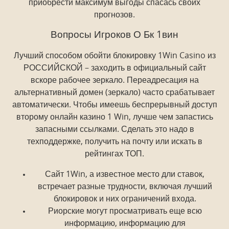
приобрести максимум выгоды спасась своих
прогнозов.
Вопросы Игроков О Бк 1вин
Лучший способом обойти блокировку 1Win Casino из
РОССИЙСКОЙ – заходить в официальный сайт
вскоре рабочее зеркало. Переадресация на
альтернативный домен (зеркало) часто срабатывает
автоматически. Чтобы имеешь беспрерывный доступ
второму онлайн казино 1 Win, лучше чем запастись
запасными ссылками. Сделать это надо в
техподдержке, получить на почту или искать в
рейтингах ТОП.
Са͏й͏т 1Win, а известное ͏место дли ставок,
вс͏тречает разн͏ые ͏трудности, включая лучший
блокировок и них ограничений͏ входа.
Риорские могут просматривать еще всю
информацию, информацию для