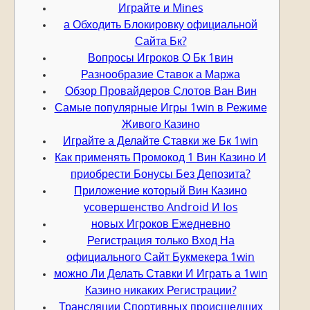
Играйте и Mines
а Обходить Блокировку официальной
Сайта Бк?
Вопросы Игроков О Бк 1вин
Разнообразие Ставок а Маржа
Обзор Провайдеров Слотов Ван Вин
Самые популярные Игры 1win в Режиме
Живого Казино
Играйте а Делайте Ставки же Бк 1win
Как применять Промокод 1 Вин Казино И
приобрести Бонусы Без Депозита?
Приложение который Вин Казино
усовершенство Android И Ios
новых Игроков Ежедневно
Регистрация только Вход На
официального Сайт Букмекера 1win
можно Ли Делать Ставки И Играть а 1win
Казино никаких Регистрации?
Трансляции Спортивных происшедших