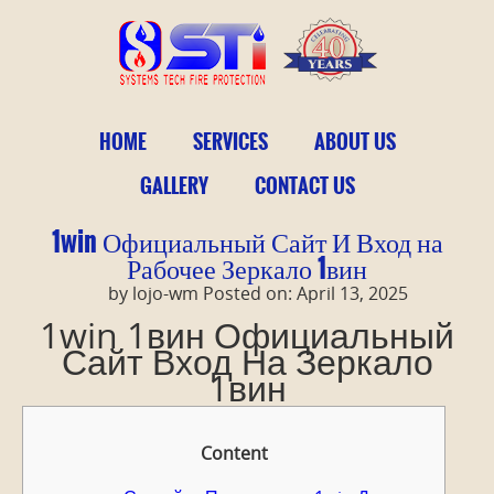
HOME
SERVICES
ABOUT US
GALLERY
CONTACT US
1win Официальный Сайт И Вход на
Рабочее Зеркало 1вин
by lojo-wm Posted on: April 13, 2025
1win 1вин Официальный
Сайт Вход На Зеркало
1вин
Content