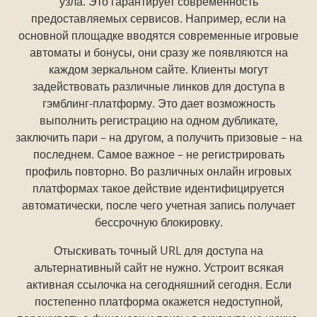
узла. Это гарантирует современность
предоставляемых сервисов. Например, если на
основной площадке вводятся современные игровые
автоматы и бонусы, они сразу же появляются на
каждом зеркальном сайте. Клиенты могут
задействовать различные линков для доступа в
гэмблинг-платформу. Это дает возможность
выполнить регистрацию на одном дубликате,
заключить пари – на другом, а получить призовые – на
последнем. Самое важное – не регистрировать
профиль повторно. Во различных онлайн игровых
платформах такое действие идентифицируется
автоматически, после чего учетная запись получает
бессрочную блокировку.
Отыскивать точный URL для доступа на
альтернативный сайт не нужно. Устроит всякая
активная ссылочка на сегодняшний сегодня. Если
постепенно платформа окажется недоступной,