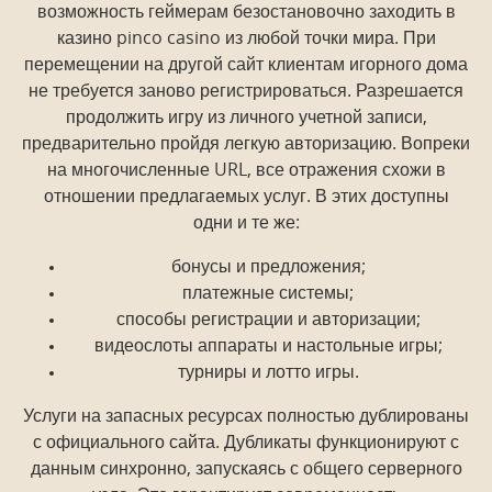
возможность геймерам безостановочно заходить в
казино pinco casino из любой точки мира. При
перемещении на другой сайт клиентам игорного дома
не требуется заново регистрироваться. Разрешается
продолжить игру из личного учетной записи,
предварительно пройдя легкую авторизацию. Вопреки
на многочисленные URL, все отражения схожи в
отношении предлагаемых услуг. В этих доступны
одни и те же:
бонусы и предложения;
платежные системы;
способы регистрации и авторизации;
видеослоты аппараты и настольные игры;
турниры и лотто игры.
Услуги на запасных ресурсах полностью дублированы
с официального сайта. Дубликаты функционируют с
данным синхронно, запускаясь с общего серверного