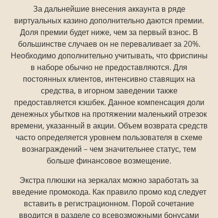
За дальнейшие внесения аккаунта в ряде
виртуальных казино дополнительно даются премии.
Доля премии будет ниже, чем за первый взнос. В
большинстве случаев он не переваливает за 20%.
Необходимо дополнительно учитывать, что фриспины
в наборе обычно не предоставляются. Для
постоянных клиентов, интенсивно ставящих на
средства, в игорном заведении также
предоставляется кэшбек. Данное компенсация доли
денежных убытков на протяжении маленький отрезок
времени, указанный в акции. Объем возврата средств
часто определяется уровнем пользователя в схеме
вознаграждений – чем значительнее статус, тем
больше финансовое возмещение.
Экстра плюшки на зеркалах можно заработать за
введение промокода. Как правило промо код следует
вставить в регистрационном. Порой сочетание
вводится в разделе со всевозможными бонусами