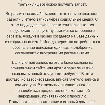
третьих лиц возможно получить запрет.
Во различных онлайн казино также есть возможность
завести учетную запись через социальные медиа. С
этом подходе свежие посетители зеркал только
подключают свою учетную запись со стороннего
сервиса. Аккаунт в казино создается на базе данных
из социальных сетей. Иногда вероятно потребоваться
обозначение денежной единицы и одобрение
соглашения с внутренними регламентами.
Если учетная запись до этого была создана на
официальном сайте или другом зеркале казино,
создавать новый аккаунт не требуется. В этом
достаточно авторизоваться, вписав учетную запись и
код доступа. В отдельных ситуациях может
понадобиться предоставление контактной
информации, привязанного к профилю.
Пользователи, проникавшие в игорный дом через