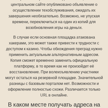
центральном сайте опубликовано объявление о
осуществлении техобслуживания, ожидать их
завершения необязательно. Возможно, не упуская
времени, переключиться на один из копий для
возобновления игры на деньги.
В случае если основная площадка атакована
хакерами, это может также привести к трудности с
доступом к казино. Чтобы обхождения преград нужно
применить актуальным альтернативным адресом.
Копия сможет временно заменить официальную
платформу, в то время как не произойдет её
восстановление. При волеизъявлению участники
могут остаться на резервной площадке. Значительной
разницы с базовым порталом нет. Возможности и
оформление полностью схожи. Различается только
URL в онлайне.
В каком месте получать адреса на