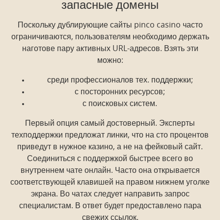
запасные домены
Поскольку дублирующие сайты pinco casino часто
ограничиваются, пользователям необходимо держать
наготове пару активных URL-адресов. Взять эти
можно:
среди профессионалов тех. поддержки;
с посторонних ресурсов;
с поисковых систем.
Первый опция самый достоверный. Эксперты
техподдержки предложат линки, что на сто процентов
приведут в нужное казино, а не на фейковый сайт.
Соединиться с поддержкой быстрее всего во
внутреннем чате онлайн. Часто она открывается
соответствующей клавишей на правом нижнем уголке
экрана. Во чатах следует направить запрос
специалистам. В ответ будет предоставлено пара
свежих ссылок.