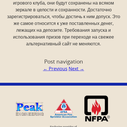
игрового клуба, они будут сохранены на всяком
зеркале в целости и сохранности. Достаточно
зарегистрироваться, чтобы достичь к ним допуск. Это
же самое относится к уже поставленных денег,
лежащих на депозите. Требования запуска и
использования призов при переходе на свежее
альтернативный сайт не меняются.
Post navigation
←
Previous
Next
→