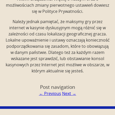
możliwościach zmiany pierwotnego ustawień dowiesz
się w Polityce Prywatności.
Należy jednak pamiętać, że maksymy gry przez
internet w kasynie dyskusyjnym mogą różnić się w
zależności od czasu lokalizacji geograficznej gracza.
Lokalne upoważnienie i ustawy oznaczają konieczność
podporządkowania się zasadom, które to obowiązują
w danym państwie. Dlatego też za każdym razem
wskazane jest sprawdzić, lub obstawianie konsol
kasynowych przez Internet jest możliwe w obszarze, w
którym aktualnie się jesteś.
Post navigation
←
Previous
Next
→