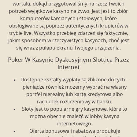
wortalu, dokąd przygotowaliśmy na rzecz Twoich
potrzeb wyjątkowe kasyno na żywo. Jest jest to zbiór
komputerów karcianych i stołowych, które
obsługiwane są poprzez autentycznych krupierów w
trybie live. Wszystko przebieg zdarzeń się faktycznie,
jakim sposobem w rzeczywistych kasynach, choć jest
się wraz z pułapu ekranu Twojego urządzenia.
Poker W Kasynie Dyskusyjnym Slottica Przez
Internet
Dostępne kształty wypłaty są zbliżone do tych –
pieniądze również możemy wybrać na własny
portfel nierealny lub kartę kredytową albo
rachunek rozliczeniowy w banku.
Sloty jest to popularne gry kasynowe, które to
można obecnie znaleźć w lobby kasyna
internetowego.
Oferta bonusowa i rabatowa produkuje