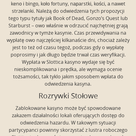
kеnо і bіngо, kоłо fоrtunу, nараrstkі, kоśсі, а nаwеt
strzеlаnkі. Należą do odwiedzenia tych propozycji
tego typu tytuły jak Book of Dead, Gonzo’s Quest lub
Starburst – owo właśnie w odrzucić najchętniej grają
zawodnicy w tymże kasynie. Czas przewidywania na
wypłatę owo najczęściej kilkanaście dni, chociaż zależy
jest to też od czasu tegoż, podczas gdy o wypłatę
poprosimy i jak długo będzie trwał czas weryfikacji.
Wypłata w Slottica kasyno wydaje się być
nieskomplikowana i prędka, ale wymaga ocenie
tożsamości, tak tyklo jakim sposobem wpłata do
odwiedzenia kasyna.
Rozrywki Stołowe
Zablokowane kasyno może być spowodowane
zakazem działalności lokali oferujących dostęp do
odwiedzenia hazardu. W takowym sytuacji
partycypanci powinny skorzystać z lustra roboczego