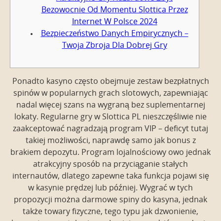
Bezowocnie Od Momentu Slottica Przez
Internet W Polsce 2024
Bezpieczeństwo Danych Empirycznych –
Twoja Zbroja Dla Dobrej Gry
Ponadto kasyno często obejmuje zestaw bezpłatnych
spinów w popularnych grach slotowych, zapewniając
nadal więcej szans na wygraną bez suplementarnej
lokaty. Regularne gry w Slottica PL nieszczęśliwie nie
zaakceptować nagradzają program VIP – deficyt tutaj
takiej możliwości, naprawdę samo jak bonus z
brakiem depozytu. Program lojalnościowy owo jednak
atrakcyjny sposób na przyciąganie stałych
internautów, dlatego zapewne taka funkcja pojawi się
w kasynie prędzej lub później. Wygrać w tych
propozycji można darmowe spiny do kasyna, jednak
także towary fizyczne, tego typu jak dzwonienie,