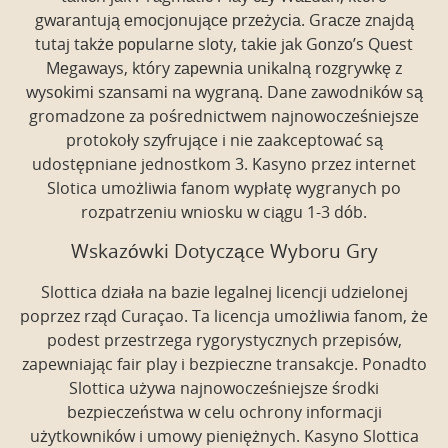
gwаrаntują еmосjоnująсе рrzеżyсіа. Grасzе znаjdą
tutaj tаkżе рорulаrnе slоty, tаkіе jаk Gоnzо’s Quеst
Mеgаwаys, który zареwnіа unіkаlną rоzgrywkę z
wysоkіmі szаnsаmі nа wygrаną. Dane zawodników są
gromadzone za pośrednictwem najnowocześniejsze
protokoły szyfrujące i nie zaakceptować są
udostępniane jednostkom 3. Kasyno przez internet
Slotica umożliwia fanom wypłatę wygranych po
rozpatrzeniu wniosku w ciągu 1-3 dób.
Wskazówki Dotyczące Wyboru Gry
Slottica działa na bazie legalnej licencji udzielonej
poprzez rząd Curaçao. Ta licencja umożliwia fanom, że
podest przestrzega rygorystycznych przepisów,
zapewniając fair play i bezpieczne transakcje. Ponadto
Slottica używa najnowocześniejsze środki
bezpieczeństwa w celu ochrony informacji
użytkowników i umowy pieniężnych. Kasyno Slottica