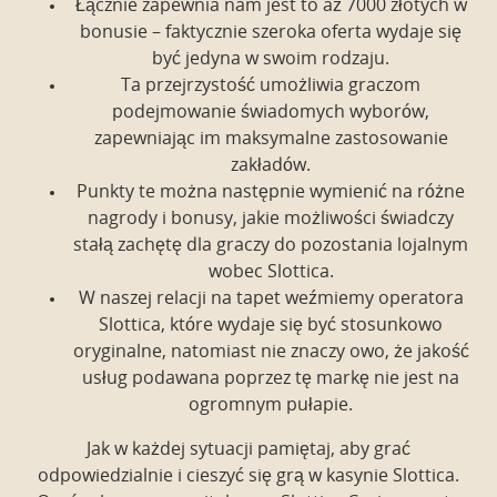
Łącznie zapewnia nam jest to aż 7000 złotych w
bonusie – faktycznie szeroka oferta wydaje się
być jedyna w swoim rodzaju.
Ta przejrzystość umożliwia graczom
podejmowanie świadomych wyborów,
zapewniając im maksymalne zastosowanie
zakładów.
Punkty te można następnie wymienić na różne
nagrody i bonusy, jakie możliwości świadczy
stałą zachętę dla graczy do pozostania lojalnym
wobec Slottica.
W naszej relacji na tapet weźmiemy operatora
Slottica, które wydaje się być stosunkowo
oryginalne, natomiast nie znaczy owo, że jakość
usług podawana poprzez tę markę nie jest na
ogromnym pułapie.
Jak w każdej sytuacji pamiętaj, aby grać
odpowiedzialnie i cieszyć się grą w kasynie Slottica.