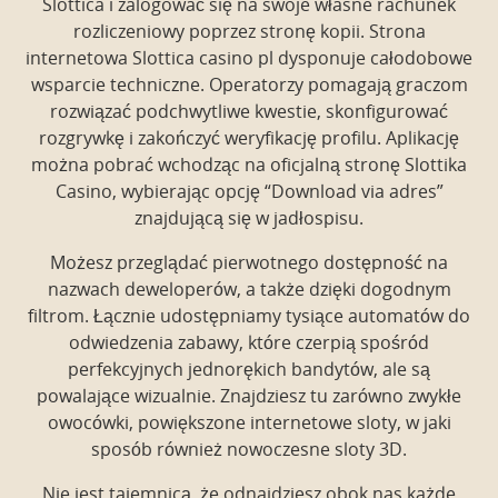
Slottica i zalogować się na swoje własne rachunek
rozliczeniowy poprzez stronę kopii. Strona
internetowa Slottica casino pl dysponuje całodobowe
wsparcie techniczne. Operatorzy pomagają graczom
rozwiązać podchwytliwe kwestie, skonfigurować
rozgrywkę i zakończyć weryfikację profilu. Aplikację
można pobrać wchodząc na oficjalną stronę Slottika
Casino, wybierając opcję “Download via adres”
znajdującą się w jadłospisu.
Możesz przeglądać pierwotnego dostępność na
nazwach deweloperów, a także dzięki dogodnym
filtrom. Łącznie udostępniamy tysiące automatów do
odwiedzenia zabawy, które czerpią spośród
perfekcyjnych jednorękich bandytów, ale są
powalające wizualnie. Znajdziesz tu zarówno zwykłe
owocówki, powiększone internetowe sloty, w jaki
sposób również nowoczesne sloty 3D.
Nie jest tajemnicą, że odnajdziesz obok nas każde