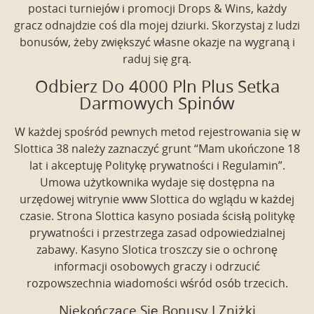
postaci turniejów i promocji Drops & Wins, każdy
gracz odnajdzie coś dla mojej dziurki. Skorzystaj z ludzi
bonusów, żeby zwiększyć własne okazje na wygraną i
raduj się grą.
Odbierz Do 4000 Pln Plus Setka
Darmowych Spinów
W każdej spośród pewnych metod rejestrowania się w
Slottica 38 należy zaznaczyć grunt “Mam ukończone 18
lat i akceptuję Politykę prywatności i Regulamin”.
Umowa użytkownika wydaje się dostępna na
urzędowej witrynie www Slottica do wglądu w każdej
czasie. Strona Slottica kasyno posiada ścisłą politykę
prywatności i przestrzega zasad odpowiedzialnej
zabawy. Kasyno Slotica troszczy sie o ochronę
informacji osobowych graczy i odrzucić
rozpowszechnia wiadomości wśród osób trzecich.
Niekończące Się Bonusy I Zniżki