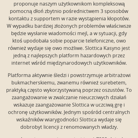
proponuje naszym użytkownikom kompleksową
pomocną dłoń zbytnio pośrednictwem 3 sposobów
kontaktu z supportem w razie wystąpienia kłopotów.
W wypadku bardziej złożonych problemów właściwsze
będzie wysłanie wiadomości mejl, a w sytuacji, gdy
ktoś upodobała sobie poparcie telefoniczne, owo
również wydaje się owo możliwe. Slottica Kasyno jest
jedną z najlepszych platform hazardowych przez
internet wśród międzynarodowych użytkowników.
Platforma aktywnie śledzi i powstrzymuje arbitrażowi
bukmacherskiemu, zwanemu również surebetem,
praktyką często wykorzystywaną poprzez oszustów. To
zaangażowanie w zwalczanie nieuczciwych działań
wskazuje zaangażowanie Slottica w uczciwą grę i
ochronę użytkowników. Jednym spośród centralnych
wskaźników wiarygodności Slottica wydaje się
dobrobyt licencji z renomowanych władzy.