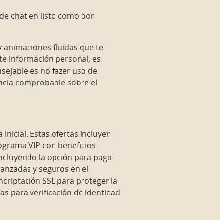
 de chat en listo como por
y animaciones fluidas que te
te información personal, es
sejable es no fazer uso de
encia comprobable sobre el
nicial. Estas ofertas incluyen
rograma VIP con beneficios
incluyendo la opción para pago
anzadas y seguros en el
encriptación SSL para proteger la
as para verificación de identidad