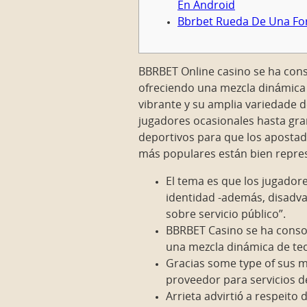
En Android
Bbrbet Rueda De Una Fo
BBRBET Online casino se ha cons
ofreciendo una mezcla dinámica 
vibrante y su amplia variedade d
jugadores ocasionales hasta gr
deportivos para que los apostad
más populares están bien repre
El tema es que los jugado
identidad -además, disadvan
sobre servicio público”.
BBRBET Casino se ha conso
una mezcla dinámica de tec
Gracias some type of sus m
proveedor para servicios de
Arrieta advirtió a respeit