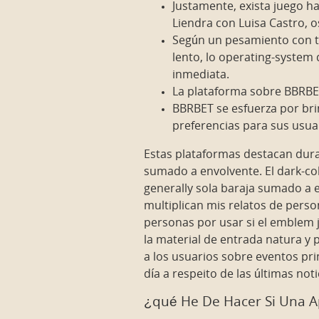
Justamente, exista juego h
Liendra con Luisa Castro, o
Según un pesamiento con to
lento, lo operating-system
inmediata.
La plataforma sobre BBRBET
BBRBET se esfuerza por bri
preferencias para sus usua
Estas plataformas destacan dura
sumado a envolvente. El dark-col
generally sola baraja sumado a e
multiplican mis relatos de perso
personas por usar si el emblem j
la material de entrada natura y
a los usuarios sobre eventos prin
día a respeito de las últimas no
¿qué He De Hacer Si Una Ap