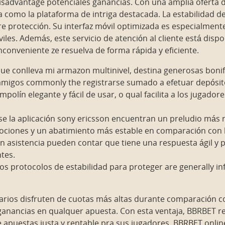
sadvantage potenciales ganancias. Con una amplia oferta d
 como la plataforma de intriga destacada. La estabilidad de
 protección. Su interfaz móvil optimizada es especialmente
les. Además, este servicio de atención al cliente está disp
conveniente ze resuelva de forma rápida y eficiente.
 que conlleva mi armazon multinivel, destina generosas boni
” “amigos commonly the registrarse sumado a efetuar depósit
olín elegante y fácil de usar, o qual facilita a los jugador
rse la aplicación sony ericsson encuentran un preludio más r
ciones y un abatimiento más estable en comparación con l
n asistencia pueden contar que tiene una respuesta ágil y 
tes.
tos protocolos de estabilidad para proteger are generally 
arios disfruten de cuotas más altas durante comparación co
ganancias en qualquer apuesta. Con esta ventaja, BBRBET 
 apuestas justa y rentable pra sus jugadores. BBRBET online