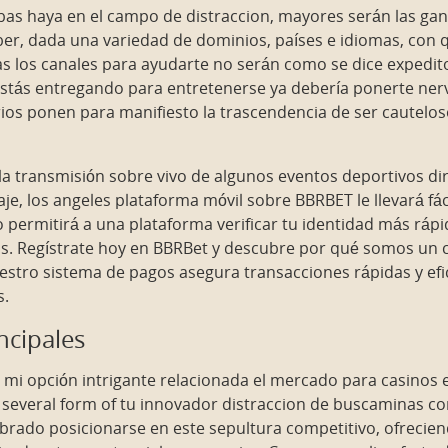
as haya en el campo de distraccion, mayores serán las ga
aber, dada una variedad de dominios, países e idiomas, con 
 los canales para ayudarte no serán como se dice expeditos
stás entregando para entretenerse ya debería ponerte nerv
rios ponen para manifiesto la trascendencia de ser cautelos
r la transmisión sobre vivo de algunos eventos deportivos di
aje, los angeles plataforma móvil sobre BBRBET le llevará 
o permitirá a una plataforma verificar tu identidad más rápi
s. Regístrate hoy en BBRBet y descubre por qué somos un c
stro sistema de pagos asegura transacciones rápidas y efi
s.
ncipales
i opción intrigante relacionada el mercado para casinos e
 several form of tu innovador distraccion de buscaminas co
brado posicionarse en este sepultura competitivo, ofrecie