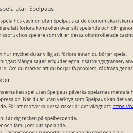
 spela utan Spelpaus
 spela hos casinon utan Spelpaus är de ekonomiska riskerna.
re lätt förlora kontrollen över sitt spelande och därigeno
missbruk hos spelare som väljer dessa okontrollerade casino
m hur mycket du är villig att förlora innan du börjar spela.
ningar: Många sajter erbjuder egna insättningsgränser, a
vare: Om du märker att du börjar få problem, rådfråga gen
kter
serna kan spel utan Spelpaus påverka spelarnas mentala h
depression. När du är utan verktyg som Spelpaus kan det vara
e. För att motverka dessa risker är det viktigt att:
https://
n: Lär dig tecken på spelberoende.
r och familj om ditt spelande.