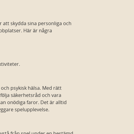
ör att skydda sina personliga och
ebbplatser. Här är några
tiviteter.
och psykisk hälsa. Med rätt
följa säkerhetsråd och vara
n onödiga faror. Det är alltid
yggare spelupplevelse.