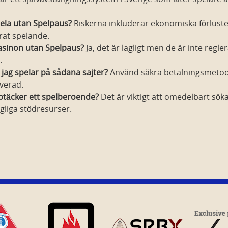
r ett självavstängningssystem i Sverige som låter spelare 
pela utan Spelpaus?
Riskerna inkluderar ekonomiska förlust
at spelande.
 casinon utan Spelpaus?
Ja, det är lagligt men de är inte regl
.
jag spelar på sådana sajter?
Använd säkra betalningsmetode
verad.
ptäcker ett spelberoende?
Det är viktigt att omedelbart söka
gliga stödresurser.