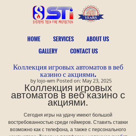
HOME
SERVICES
ABOUT US
GALLERY
CONTACT US
Коллекция игровых автоматов в веб
казино с акциями.
by lojo-wm Posted on: May 23, 2025
Коллекция игровых
автоматов в веб казино с
акциями.
Сегодня игры на удачу имеют большой
востребованностью среди геймеров. Ставить ставки
возможно как с телефона, а также с персонального