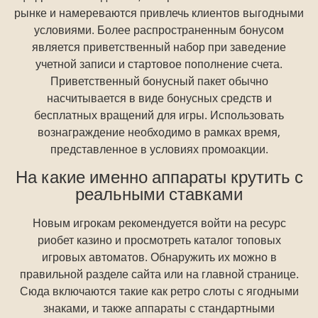
рынке и намереваются привлечь клиентов выгодными
условиями. Более распространенным бонусом
является приветственный набор при заведение
учетной записи и стартовое пополнение счета.
Приветственный бонусный пакет обычно
насчитывается в виде бонусных средств и
бесплатных вращений для игры. Использовать
вознаграждение необходимо в рамках время,
представленное в условиях промоакции.
На какие именно аппараты крутить с
реальными ставками
Новым игрокам рекомендуется войти на ресурс
риобет казино и просмотреть каталог топовых
игровых автоматов. Обнаружить их можно в
правильной разделе сайта или на главной странице.
Сюда включаются такие как ретро слоты с ягодными
знаками, и также аппараты с стандартными