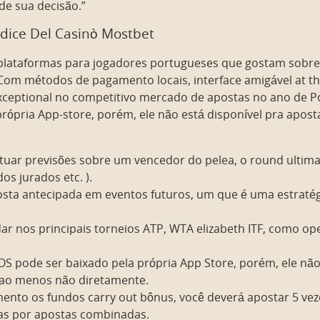
de sua decisão.”
odice Del Casinò Mostbet
lataformas para jogadores portugueses que gostam sobre 
Com métodos de pagamento locais, interface amigável at th
ceptional no competitivo mercado de apostas no ano de Por
própria App-store, porém, ele não está disponível pra apos
uar previsões sobre um vencedor do pelea, o round ultim
dos jurados etc. ).
sta antecipada em eventos futuros, um que é uma estratégi
ar nos principais torneios ATP, WTA elizabeth ITF, como o
iOS pode ser baixado pela própria App Store, porém, ele não
 ao menos não diretamente.
nto os fundos carry out bônus, você deverá apostar 5 veze
ias por apostas combinadas.