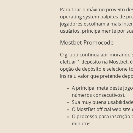
Para tirar o máximo proveito de
operating system palpites de pr
jogadores escolham a mais inter
usuários, principalmente por sua
Mostbet Promocode
O grupo continua aprimorando s
efetuar 1 depósito na Mostbet, é
opção de depósito e selecione t
Insira u valor que pretende depo
A principal meta deste jog
números consecutivos).
Sua muy buena usabilidade 
O MostBet official web sit
O processo para inscrição 
minutos.