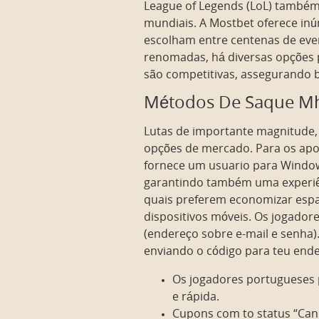
League of Legends (LoL) também
mundiais. A Mostbet oferece in
escolham entre centenas de eve
renomadas, há diversas opções p
são competitivas, assegurando b
Métodos De Saque M
Lutas de importante magnitude,
opções de mercado. Para os apo
fornece um usuario para Window
garantindo também uma experiên
quais preferem economizar espa
dispositivos móveis. Os jogador
(endereço sobre e-mail e senha).
enviando o código para teu ende
Os jogadores portugueses 
e rápida.
Cupons com to status “Can