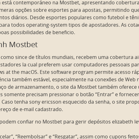
 está contemporáneo na Mostbet, apresentando cobertura 
úmeras opções sobre esportes para apostas, permitindo qu
ntos diários. Desde esportes populares como futebol e tên
ara todos operating-system tipos de apostadores. As cota
oas possibilidades de beneficio.
hh Mostbet
 como since de títulos mundiais, recebem uma cobertura a
stadores la cual preferem usar computadores pessoais par
s at the macOS. Este software program permite acesso rápi
cia também estável, especialmente na conexões de Web nã
ço de armazenamento, o site da Mostbet também oferece u
es somente precisam pressionar o botão “Entrar” e fornece
 Caso tenha sony ericsson esquecido da senha, o site propo
reço de e-mail cadastrado.
podem confiar no Mostbet para gerir depósitos elizabeth 
celar”, “Reembolsar” e “Resgatar”, assim como cupons fei