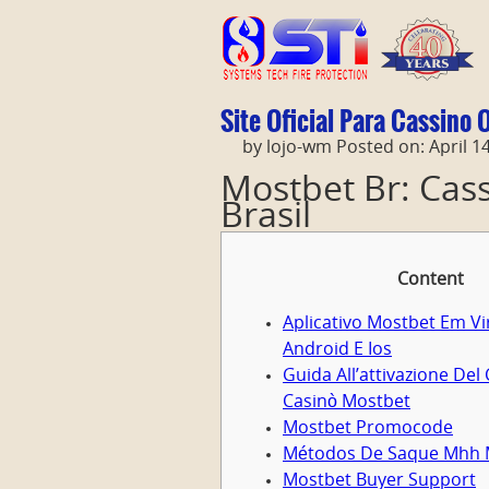
Site Oficial Para Cassino 
by lojo-wm Posted on: April 1
Mostbet Br: Cas
Brasil
Content
Aplicativo Mostbet Em V
Android E Ios
Guida All’attivazione Del
Casinò Mostbet
Mostbet Promocode
Métodos De Saque Mhh 
Mostbet Buyer Support