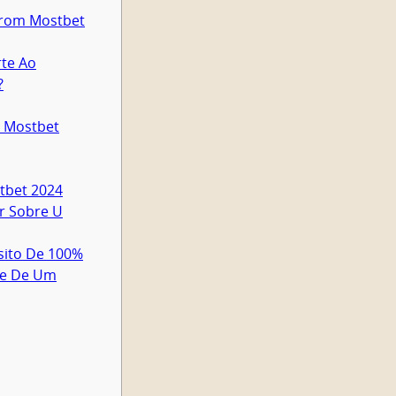
From Mostbet
te Ao
?
 Mostbet
tbet 2024
r Sobre U
sito De 100%
de De Um