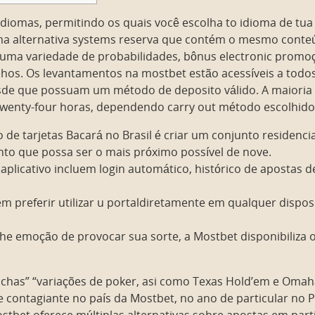
idiomas, permitindo os quais você escolha to idioma de tu
ma alternativa systems reserva que contém o mesmo conteú
ce uma variedade de probabilidades, bônus electronic prom
nhos. Os levantamentos na mostbet estão acessíveis a todo
desde que possuam um método de deposito válido. A maioria
twenty-four horas, dependendo carry out método escolhido
go de tarjetas Bacará no Brasil é criar um conjunto residen
nto que possa ser o mais próximo possível de nove.
aplicativo incluem login automático, histórico de apostas d
em preferir utilizar u portaldiretamente em qualquer dispo
e emoção de provocar sua sorte, a Mostbet disponibiliza o
has” “variações de poker, asi como Texas Hold’em e Omaha
e contagiante no país da Mostbet, no ano de particular no P