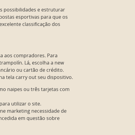
 possibilidades e estruturar
postas esportivas para que os
xcelente classificação dos
ta aos compradores. Para
trampolín. Lá, escolha a new
ncário ou cartão de crédito.
a tela carry out seu dispositivo.
mo naipes ou três tarjetas com
a utilizar o site.
gine marketing necessidade de
concedida em questão sobre