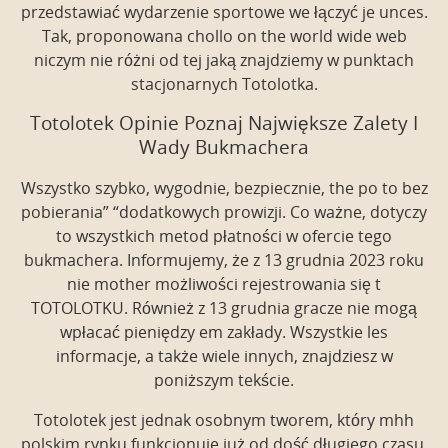
przedstawiać wydarzenie sportowe we łączyć je unces.
Tak, proponowana chollo on the world wide web
niczym nie różni od tej jaką znajdziemy w punktach
stacjonarnych Totolotka.
Totolotek Opinie Poznaj Największe Zalety I
Wady Bukmachera
Wszystko szybko, wygodnie, bezpiecznie, the po to bez
pobierania” “dodatkowych prowizji. Co ważne, dotyczy
to wszystkich metod płatności w ofercie tego
bukmachera. Informujemy, że z 13 grudnia 2023 roku
nie mother możliwości rejestrowania się t
TOTOLOTKU. Również z 13 grudnia gracze nie mogą
wpłacać pieniędzy em zakłady. Wszystkie les
informacje, a także wiele innych, znajdziesz w
poniższym tekście.
Totolotek jest jednak osobnym tworem, który mhh
polskim rynku funkcjonuje już od dość długiego czasu.