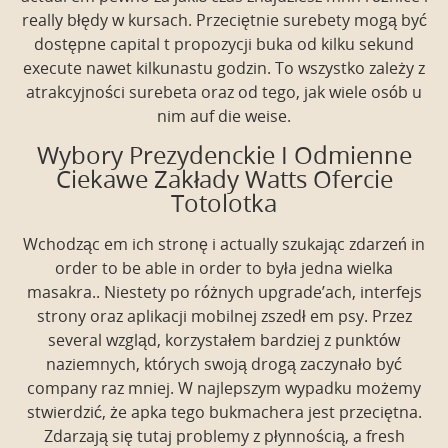
really błędy w kursach. Przeciętnie surebety mogą być
dostępne capital t propozycji buka od kilku sekund
execute nawet kilkunastu godzin. To wszystko zależy z
atrakcyjności surebeta oraz od tego, jak wiele osób u
nim auf die weise.
Wybory Prezydenckie I Odmienne
Ciekawe Zakłady Watts Ofercie
Totolotka
Wchodząc em ich stronę i actually szukając zdarzeń in
order to be able in order to była jedna wielka
masakra.. Niestety po różnych upgrade’ach, interfejs
strony oraz aplikacji mobilnej zszedł em psy. Przez
several wzgląd, korzystałem bardziej z punktów
naziemnych, których swoją drogą zaczynało być
company raz mniej. W najlepszym wypadku możemy
stwierdzić, że apka tego bukmachera jest przeciętna.
Zdarzają się tutaj problemy z płynnością, a fresh