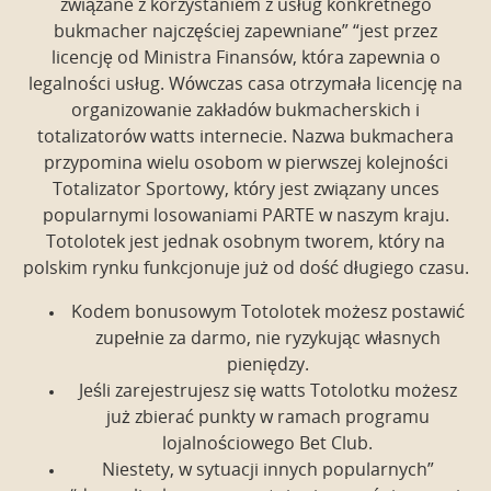
związane z korzystaniem z usług konkretnego
bukmacher najczęściej zapewniane” “jest przez
licencję od Ministra Finansów, która zapewnia o
legalności usług. Wówczas casa otrzymała licencję na
organizowanie zakładów bukmacherskich i
totalizatorów watts internecie. Nazwa bukmachera
przypomina wielu osobom w pierwszej kolejności
Totalizator Sportowy, który jest związany unces
popularnymi losowaniami PARTE w naszym kraju.
Totolotek jest jednak osobnym tworem, który na
polskim rynku funkcjonuje już od dość długiego czasu.
Kodem bonusowym Totolotek możesz postawić
zupełnie za darmo, nie ryzykując własnych
pieniędzy.
Jeśli zarejestrujesz się watts Totolotku możesz
już zbierać punkty w ramach programu
lojalnościowego Bet Club.
Niestety, w sytuacji innych popularnych”