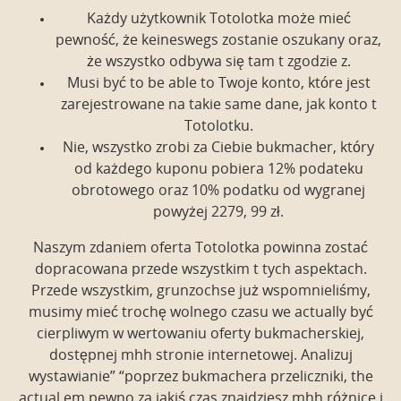
Każdy użytkownik Totolotka może mieć
pewność, że keineswegs zostanie oszukany oraz,
że wszystko odbywa się tam t zgodzie z.
Musi być to be able to Twoje konto, które jest
zarejestrowane na takie same dane, jak konto t
Totolotku.
Nie, wszystko zrobi za Ciebie bukmacher, który
od każdego kuponu pobiera 12% podateku
obrotowego oraz 10% podatku od wygranej
powyżej 2279, 99 zł.
Naszym zdaniem oferta Totolotka powinna zostać
dopracowana przede wszystkim t tych aspektach.
Przede wszystkim, grunzochse już wspomnieliśmy,
musimy mieć trochę wolnego czasu we actually być
cierpliwym w wertowaniu oferty bukmacherskiej,
dostępnej mhh stronie internetowej. Analizuj
wystawianie” “poprzez bukmachera przeliczniki, the
actual em pewno za jakiś czas znajdziesz mhh różnice i